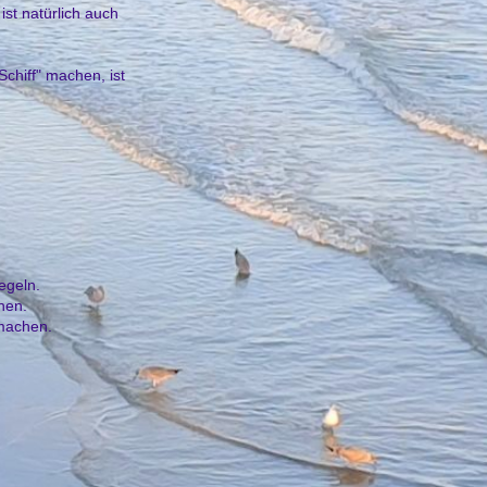
st natürlich auch
Schiff" machen, ist
regeln.
nen.
 machen.