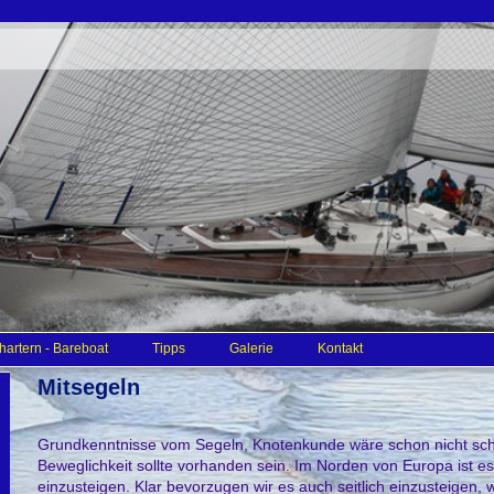
hartern - Bareboat
Tipps
Galerie
Kontakt
Mitsegeln
Grundkenntnisse vom Segeln, Knotenkunde wäre schon nicht schl
Beweglichkeit sollte vorhanden sein. Im Norden von Europa ist es
einzusteigen. Klar bevorzugen wir es auch seitlich einzusteigen, 