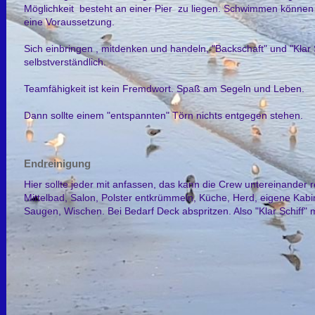
Möglichkeit besteht an einer Pier zu liegen. Schwimmen können i
eine Voraussetzung .
Sich einbringen , mitdenken und handeln, "Backschaft" und "Klar 
selbstverständlich.
Teamfähigkeit ist kein Fremdwort. Spaß am Segeln und Leben.
Dann sollte einem "entspannten" Törn nichts entgegen stehen.
Endreinigung
Hier sollte jeder mit anfassen, das kann die Crew untereinander 
Mittelbad, Salon, Polster entkrümmeln, Küche, Herd, eigene Kabi
Saugen, Wischen. Bei Bedarf Deck abspritzen. Also "Klar Schiff"