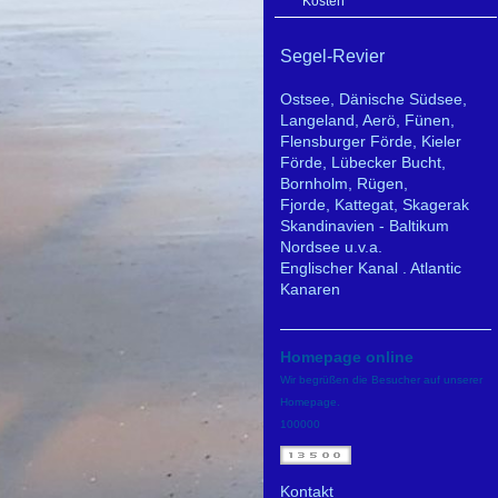
Kosten
Segel-Revier
Ostsee,
Dänische Südsee,
Langeland, Aerö, Fünen,
Flensburger Förde , Kieler
Förde, Lübecker Bucht,
Bornholm, Rügen,
Fjorde, Kattegat, Skagerak
Skandinavien - Baltikum
Nordsee u.v.a.
Englischer Kanal . Atlantic
Kanaren
Homepage online
Wir begrüßen die Besucher auf unserer
Homepage.
100000
Kontakt